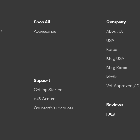
Shop All
Company
 4
Accessories
About Us
USA
Korea
Blog USA
Blog Korea
t
Media
Support
Vet-Approved / Dr
Getting Started
A/S Center
Reviews
Counterfeit Products
FAQ