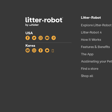
서울 강남구 압구정로 165 (압구정동, 현대백화점본점)
B1층
02-3449-5449
Litter-Robot
Explore Litter-Robot
Litter-Robot 4
USA
Facebook
Twitter
Instagram
YouTube
Pinterest
6
신세계백화점 센텀시티점
How it Works
Korea
Features & Benefits
Blog
Instagram
Facebook
Facebook
Shop
The App
부산 해운대구 센텀남대로 35 (우동, 신세계백화점센텀시
all
티점) 7층
Acclimating your Pe
051-745-2377
Find a store
Shop all
7
신세계백화점 대구점
대구 동구 동부로 149 (신천동, 신세계동대구복합환승센
터) 7층