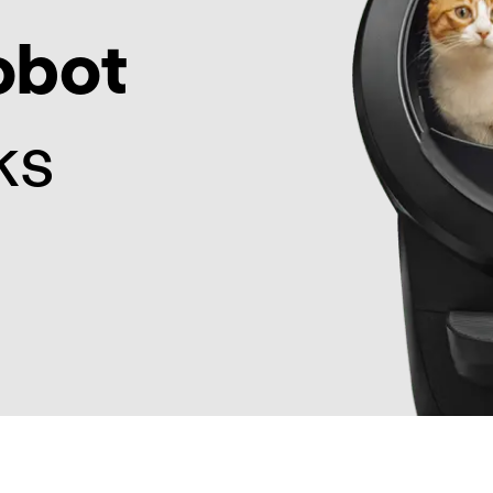
obot
ks