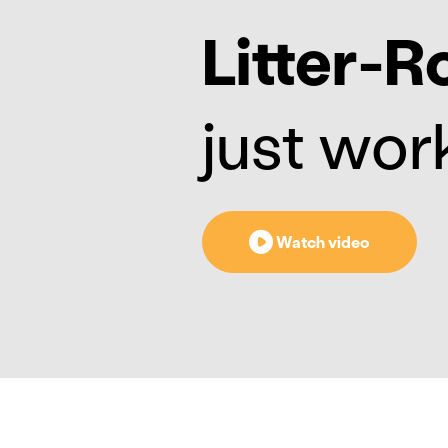
Litter-R
just wor
Watch video