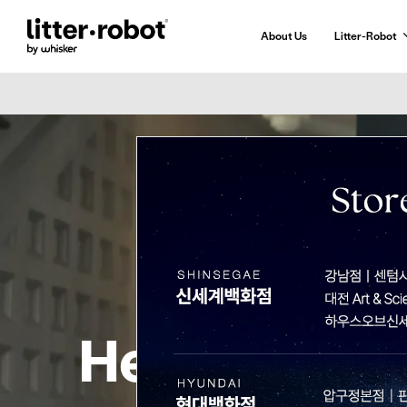
About Us
Litter-Robot
Skip
to
Content
Hello Litter