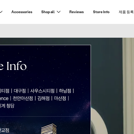
Accessories
Shop all
Reviews
Store Info
제품 등록
®
-Robot