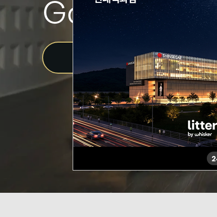
Goodbye litt
Shop now
2