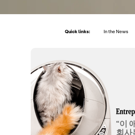
Quick links:
In the News
“이 
회사