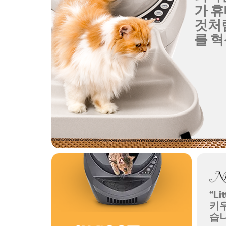
가 
것처럼 
를 혁
“L
키
습니