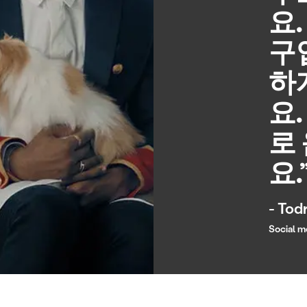
요.
구
하
요
로
요.
- Tod
Social m