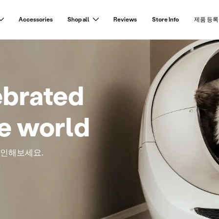
Accessories
Shop all
Reviews
Store Info
제품 등록
ebrated
he world
 확인해보세요.