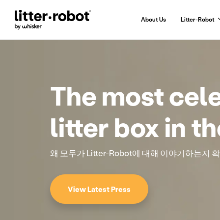
About Us
Litter-Robot
Skip
to
Content
The most cel
litter box in t
왜 모두가 Litter-Robot에 대해 이야기하는지
View Latest Press